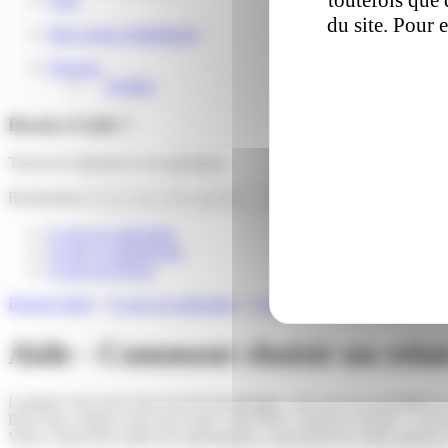
du site. Pour 
Mon espace distributeur
Français
English
Besoin d'aide ?
Trouver la réponse à vos questions
Rechercher
Je suis un particulier
Je suis e-commerçant
Je suis un livreur
Besoin d'aide
»
Je suis un particulier
»
Livraison en relais
»
Comment c
Aide - Comment choisir un relai
Lorsque vous avez reçu un avis de passage, vous avez la possibilité de 
Pour cela, rendez-vous sur le site Colis Privé, choisir le bouton “conve
Vous y trouverez toutes les informations concernant les relais (adresse,