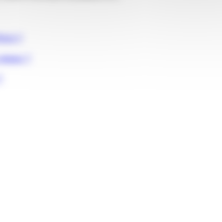
rivé ?
retour ?
?