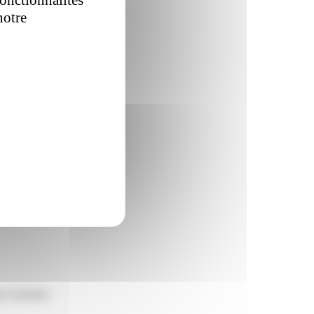
notre
politique
us convient.