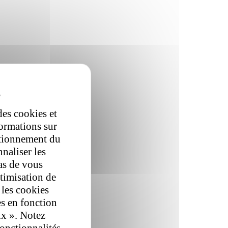
des cookies et
formations sur
ctionnement du
nnaliser les
as de vous
ptimisation de
 les cookies
es en fonction
ix ». Notez
fonctionnalités