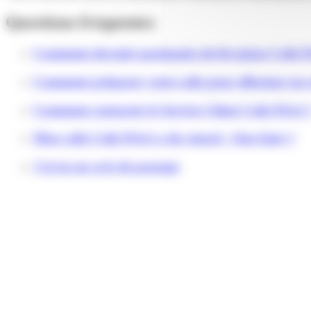
Questions fréquentes
Comment devenir partenaire de livraison Colis P
Comment préparer votre colis pour effectuer un 
Comment contacter le Service Client Colis Privé 
Mon colis Colis Privé a du retard : Que faire ?
J'ai eu un avis de passage