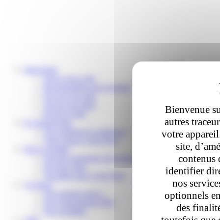
Particuliers
Suivre mon colis
Reprogrammer une livraison
Envoyer un colis
Trouver un relais
Bienvenue sur
Besoin d’aide
autres traceu
E-commerçants
Nos solutions E-commerce
votre apparei
Votre espace Colis Privé
site, d’amé
Nous rejoindre
contenus 
Devenir partenaire de livraison
Devenir relais
identifier di
Travailler pour Colis Privé
nos service
À propos
Qui sommes-nous ?
optionnels en
Nos engagements RSE
des finali
Nos actualités
toutefois que 
Aide