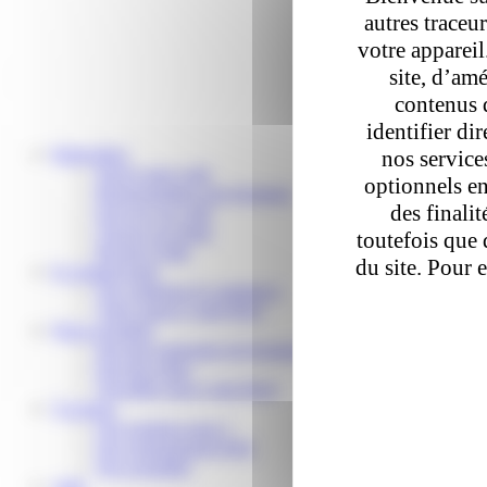
autres traceu
votre apparei
site, d’amé
contenus 
identifier di
Particuliers
nos service
Suivre mon colis
optionnels en
Reprogrammer une livraison
des finali
Envoyer un colis
Trouver un relais
toutefois que 
Besoin d’aide
du site. Pour 
E-commerçants
Nos solutions E-commerce
Votre espace Colis Privé
Nous rejoindre
Devenir partenaire de livraison
Devenir relais
Travailler pour Colis Privé
À propos
Qui sommes-nous ?
Nos engagements RSE
Nos actualités
Aide