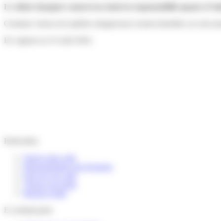
Le client chargeur conservera toute la responsabilité quant à l’em
Certaines classes de matières dangereuses restent interdites ou sont au
En vigueur au 23 août 2024.
Particuliers
Suivre mon colis
Reprogrammer une livraison
Envoyer un colis
Trouver un relais
Besoin d’aide
E-commerçants