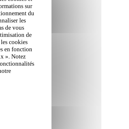
formations sur
ctionnement du
nnaliser les
as de vous
ptimisation de
 les cookies
es en fonction
ix ». Notez
fonctionnalités
notre
politique