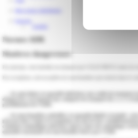
Mon espace distributeur
Français
English
Normes ADR
Matières dangereuses
Par principe, sont interdits au transport par COLIS PRIVE toutes le
Par exceptions, sont acceptées les marchandises qui entrent dans le cad
→ les opérations en quantité inférieure aux seuils de transport
dangereuse correspond une catégorie de transport (0, 1, 2, 3, 4) q
partiellement de l’ADR.
→ les marchandises emballées en quantité limitée (exemple : pou
peuvent faire l’objet d’exemptions du fait de leur conditionneme
combinés (emballages intérieurs placés dans des emballages extér
quantités maximales de marchandise fixées par l’ADR.