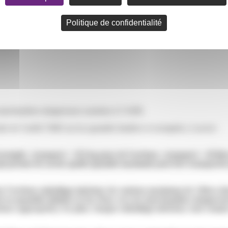
Politique de confidentialité
s marchandises dangereuses soumises à l’ADR.
re de l’arrêté TMD sur les quantités limitées et exemptées, à savoir :
 (exemple : transport < 333 kg pour de l’acétone ; transport < 20 
ui permet de savoir quelle quantité maximale peut être transportée 
r l’acétone emballage intérieur de contenu maximum de 3 litres da
nt en quantités limitées (LQ). Pour ceci, les marchandises dangereu
ieurs appropriés). En plus, chaque emballage intérieur, tout comme