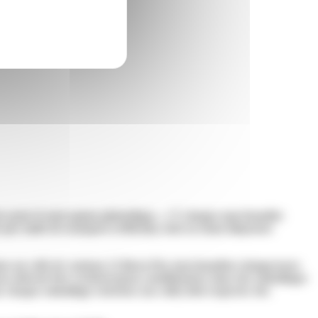
litres pour le mercaptan phénylique…) À chaque marchandise
par unité de transport (véhicule), tout en étant dispensée
ns un colis de contenu 12 litres) Des marchandises dangereuses
ses doivent être exclusivement conditionnées dans des emballages
 chaque emballage extérieur (ou colis) doit respecter des