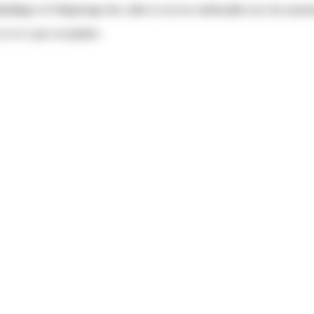
ballage et l’étiquetage des colis et ceci en conformité avec les nor
torisées
par exception
: