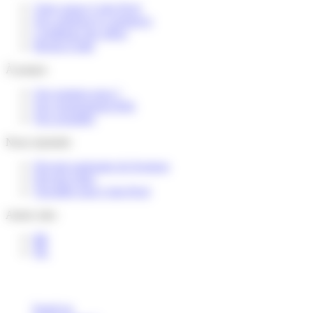
Votre espace Colis Privé
Nos solutions E-commerce
Conditions des offres
Besoin d’aide
À propos
Qui sommes-nous ?
Nos engagements RSE
Nos actualités
Nous rejoindre
Devenir partenaire de livraison
Devenir relais
Travailler pour Colis Privé
Autres sites
BE
NL
Sourd ou