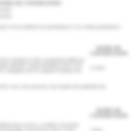
DURÉE DE CONSERVATION
ession
ession
esurer et d’en améliorer les performances. Ces cookies permettent à
DURÉE DE
CONSERVATION
rvice d'analyse le plus couramment utilisé par
ère aléatoire comme identifiant client. Il est
12 mois
t de campagne pour les rapports d'analyse des
Grâce à eux, nous pouvons vous montrer des publicités qui
DURÉE DE
CONSERVATION
ilisant leurs services. La balise Conversion
es par google, vous pouvez suivre ce lien :
3 mois