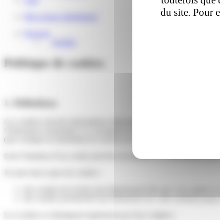
du site. Pour 
Mon espace distributeur
Français
English
Politique de cookies
1. Définitions
Les cookies sont des informations déposées dans l’équipement terminal d
l’internaute et permettre à ce navigateur de renvoyer des informations 
(par exemple un identifiant de session ou le choix d’une langue).
Seul l’émetteur d’un cookie peut lire ou modifier les informations qui
Il existe deux types de cookies :
des cookies de session qui disparaissent dès que vous quittez le s
des cookies permanents qui demeurent sur votre terminal jusqu’à
Les cookies se distinguent également par leurs origines :