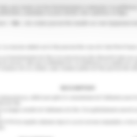
visitez pour assurer son bon fonctionnement et mémoriser vos préférence
publicitaires, analytiques ou pour enrichir votre expérience en ligne.
rance «
Site
», des cookies peuvent être installés sur votre équipement te
te. Les traceurs utilisés sur le Site peuvent être ceux de Colis Privé Franc
 au fonctionnement du Site et ne peuvent pas être désactivés dans nos s
de services, telle que la définition de vos préférences en matière de co
existence de ces cookies, mais certaines parties du Site peuvent être aff
DESCRIPTION
rteaucitron.js, utilisé pour gérer le consentement de l'utilisateur pour l
nt du Site.
er la langue actuelle de l'utilisateur du Site. Il est généralement assoc
.
iété OVH de manière aléatoire dans le cas de serveurs mutualisés, et lors 
on.