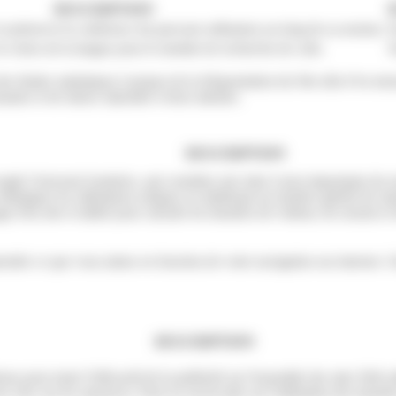
DESCRIPTION
 préserver la cohérence du parcours utilisateur au long de sa session.
S
e choix de la langue pour le module de recherche de colis.
S
des études statistiques à propos de la fréquentation du Site afin d’en m
rnautes et de mieux répondre à leurs attentes.
DESCRIPTION
gle Universal Analytics, qui constitue une mise à jour importante du se
distinguer les utilisateurs uniques en attribuant un numéro généré de mani
d'un site et utilisé pour calculer les données de visiteur, de session e
ndre ce que vous aimez en fonction de votre navigation sur internet. 
DESCRIPTION
 pour tester l'efficacité de la publicité sur l'ensemble des sites Web ut
s clics sur les annonces. Pour en savoir plus sur l'utilisation des donné