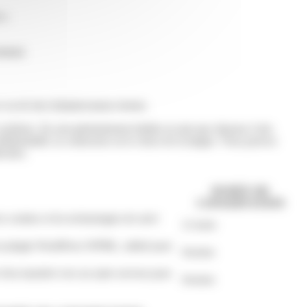
s ;
rminal.
e ou de tiers limitativement choisis.
ystèmes. Ils sont généralement établis en tant que réponse à des
nfidentialité, la connexion ou le choix de la langue. Vous pouvez
ectées.
DURÉE DE
CONSERVATION
es cookies et les technologies de suivi
12 mois
ié au plugin WordPress WPML, utilisé pour
Session
d'un transfert vers un autre serveur pour
Session