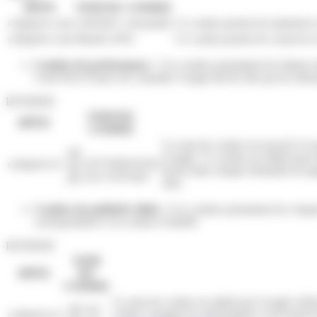
HÔTE
NOM DU COOKIE
colisprive.com
ASP.NET_SessionId
Ce cookie permet de maintenir et
colisprive.com
McpSLANG
Ce cookie permet de conserver l
Cookies de performance
: Ces cookies permettent de réaliser 
Colis Privé France de connaitre l’usage fait du Site par les inte
INTERNE
NOM DU
HÔTE
COOKIE
Ce nom de cookie est associé à Goo
_ga,
Google. Ce cookie est utilisé pour 
colisprive.fr
_ga_FZ7Y8FWYFQ
inclus dans chaque demande de page 
_ga_JLL7L0YQJ5
sites.
Cookies de publicité ciblée :
Ces cookies permettent de compre
correspondent à vos centres d’intérêt.
INTERNE
NOM
HÔTE
DU
COOKIE
Ce nom de cookie est utilisé par Google AdSense
_gcl_au,
colisprive.fr
Linker consigne les informations concernant le