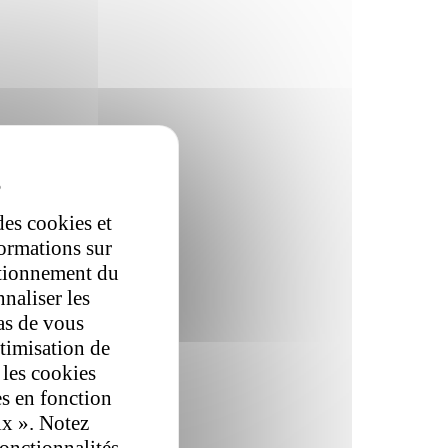
des cookies et
formations sur
ctionnement du
nnaliser les
as de vous
ptimisation de
 les cookies
es en fonction
ix ». Notez
fonctionnalités