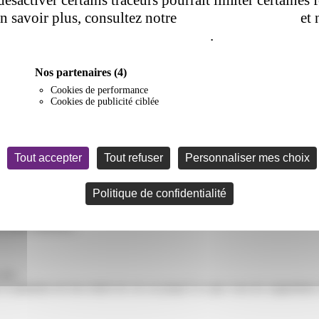
en savoir plus, consultez notre
politique de cookie
et 
de confidentialité
.
Nos partenaires
(4)
Cookies de performance
Cookies de publicité ciblée
Tout accepter
Tout refuser
Personnaliser mes choix
’un internaute par le serveur du site internet visité. Ils sont utilisés 
au site d’origine
Politique de confidentialité
 y sont contenues.
ite ;
 expiration de leur durée de vie ou jusqu’à ce que vous les supprimiez à