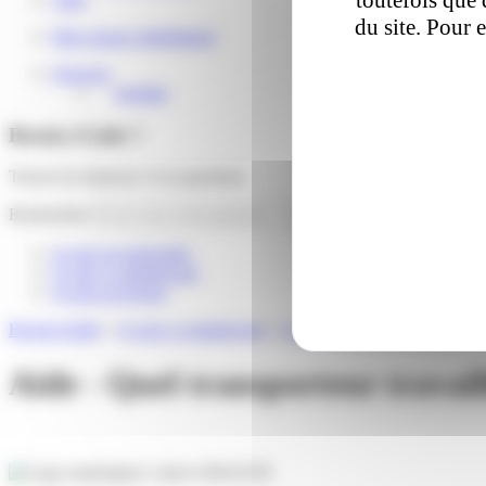
du site. Pour 
Mon espace distributeur
Français
English
Besoin d'aide ?
Trouver la réponse à vos questions
Rechercher
Je suis un particulier
Je suis e-commerçant
Je suis un livreur
Besoin d'aide
»
Je suis e-commerçant
»
Connecteurs marketplaces
»
Q
Aide - Quel transporteur travai