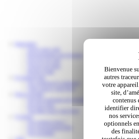
Particuliers
Suivre mon colis
Reprogrammer une livraison
Envoyer un colis
Trouver un relais
Bienvenue sur
Besoin d’aide
autres traceu
E-commerçants
Nos solutions E-commerce
votre apparei
Votre espace Colis Privé
site, d’amé
Nous rejoindre
contenus 
Devenir partenaire de livraison
Devenir relais
identifier di
Travailler pour Colis Privé
nos service
À propos
Qui sommes-nous ?
optionnels en
Nos engagements RSE
des finali
Nos actualités
toutefois que 
Aide