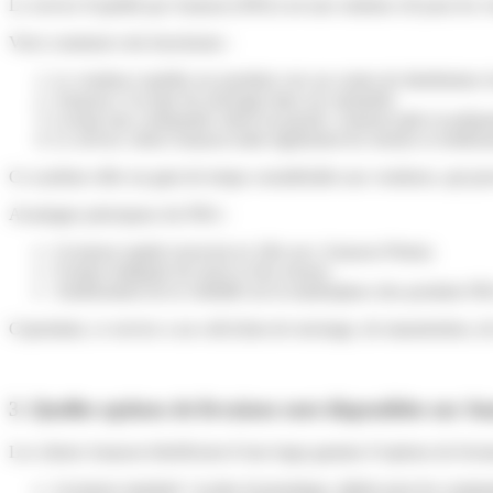
Le service Expédié par Amazon (FBA) est une solution clé pour les ve
Voici comment cela fonctionne :
Le vendeur expédie ses produits vers un centre de distribution
Amazon s’occupe du stockage dans ses entrepôts.
Lorsqu’une commande client est passée, Amazon gère la préparati
Le service client Amazon traite également les retours et rembou
Ce système offre un gain de temps considérable aux vendeurs, qui peuv
Avantages principaux du FBA :
Livraison rapide (souvent en 24h avec Amazon Prime).
Gestion intégrale du stock et des retours.
Amélioration de la visibilité sur la marketplace (les produits FBA
Cependant, ce service a un coût (frais de stockage, de manutention, de
3. Quelles options de livraison sont disponibles sur 
Les clients Amazon bénéficient d’une large gamme d’options de livrais
Livraison standard : la plus économique, idéale pour les comm