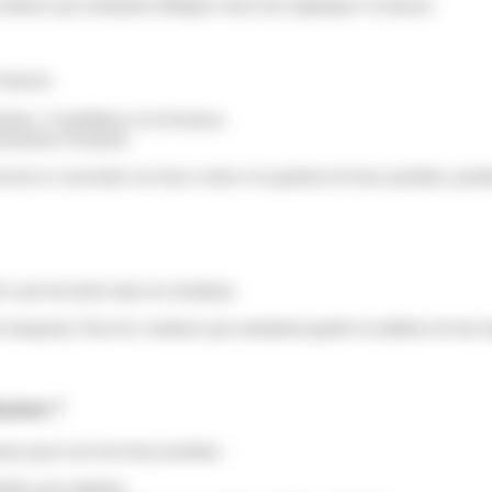
ndeurs qui souhaitent déléguer toute leur logistique à Amazon.
 Amazon.
on, l’expédition et la livraison.
rsements éventuels.
ent se concentrer sur leurs ventes et la gestion de leurs produits, pen
 sont favorisés dans les résultats).
 transport). Pour les vendeurs qui souhaitent garder la maîtrise de leur
Amazon ?
on pour recevoir leurs produits :
andes non urgentes.