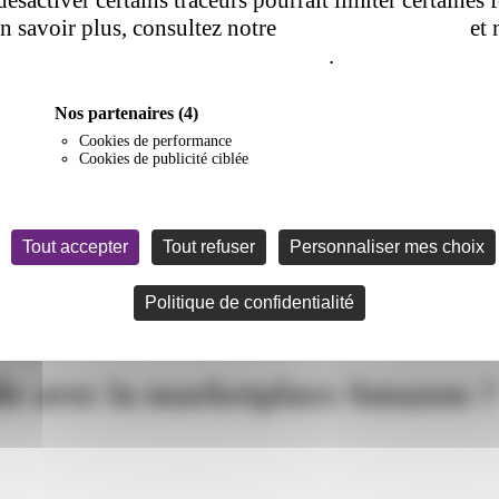
en savoir plus, consultez notre
politique de cookie
et 
de confidentialité
.
Nos partenaires
(4)
Cookies de performance
Cookies de publicité ciblée
Tout accepter
Tout refuser
Personnaliser mes choix
Politique de confidentialité
uel transporteur travaille avec la marketplace Amazon ?
lle avec la marketplace Amazon ?