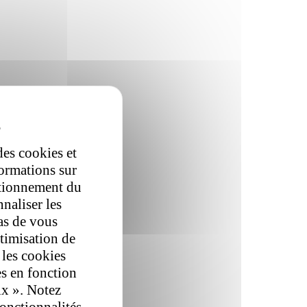
des cookies et
formations sur
ctionnement du
nnaliser les
as de vous
ptimisation de
 les cookies
es en fonction
ix ». Notez
fonctionnalités