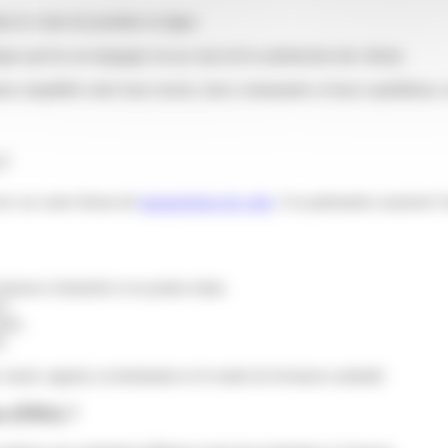
s la vente de produits en ligne.
ue qui les accompagne est au cœur de la satisfaction des clients.
 simplifiée entre leurs stocks, leurs commandes et leurs expéditions, to
 ?
vec un vaste réseau de
transporteurs de colis
. Ces partenaires assurent l
aisons à domicile et en points relais.
i.
ales.
s.
 lourd, urgent), la destination et le mode de livraison souhaité.
n (FBA) ?