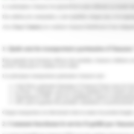
La marketplace Amazon est aujourd’hui la plus influente au monde dan
Des millions de commandes y sont expédiées chaque jour, et la logistiq
Avec
Easy Connect,
les vendeurs Amazon bénéficient d’une intégration
1. Quels sont les transporteurs partenaires d’Amazon
Pour garantir une livraison efficace des produits, Amazon collabore a
service choisi par le vendeur ou le client.
Les principaux transporteurs partenaires Amazon sont :
Colis Privé, partenaire historique d’Amazon France pour les livr
La Poste / Colissimo, pour les envois standard et le courrier suiv
Chronopost et DHL, pour les expéditions express et internation
UPS, pour la gestion des produits volumineux ou professionnel
Chaque transporteur est sélectionné selon la nature du produit (fragile,
2. Comment fonctionne le service Expédié par Amazo