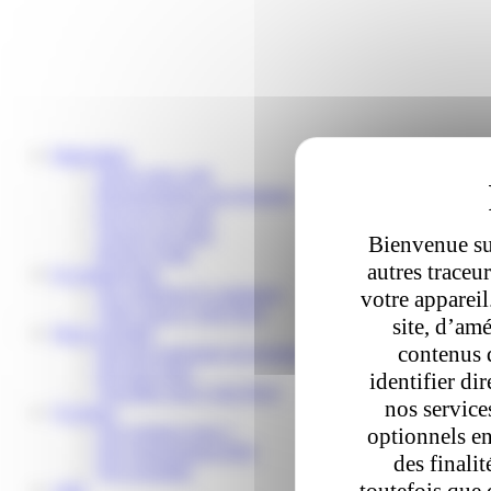
Particuliers
Suivre mon colis
Reprogrammer une livraison
Envoyer un colis
Trouver un relais
Bienvenue sur
Besoin d’aide
autres traceu
E-commerçants
Nos solutions E-commerce
votre apparei
Votre espace Colis Privé
site, d’amé
Nous rejoindre
contenus 
Devenir partenaire de livraison
Devenir relais
identifier di
Travailler pour Colis Privé
nos service
À propos
Qui sommes-nous ?
optionnels en
Nos engagements RSE
des finali
Nos actualités
toutefois que 
Aide