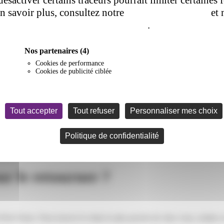
en savoir plus, consultez notre
politique de cookie
et 
de confidentialité
.
Nos partenaires
(4)
Cookies de performance
Cookies de publicité ciblée
Tout accepter
Tout refuser
Personnaliser mes choix
Politique de confidentialité
tre colis pour le retourner ?
ur le retourner ?
Privé Store. Pour trouver le relais le plus proche de chez vous, rendez