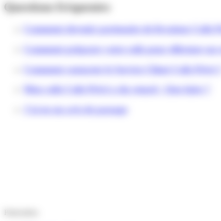
Questions fréquentes
Comment devenir partenaire de livraison Colis P
Comment préparer votre colis pour effectuer un 
Comment contacter le Service Client Colis Privé 
Mon colis Colis Privé a du retard : Que faire ?
J'ai eu un avis de passage
Particuliers