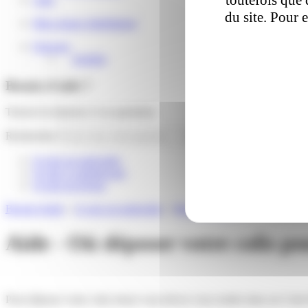
du site. Pour 
Mon espace distributeur
Français
English
Besoin d'aide ?
Trouver la réponse à vos questions
Rechercher
Je suis un particulier
Je suis e-commerçant
Je suis un livreur
Besoin d'aide
»
Je suis un particulier
»
Retour de colis
»
Où déposer vo
Aide - Où déposer votre colis po
Pour déposer votre colis retour vous devez vous rendre dans un Colis 