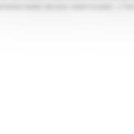
(fleuristes, buralistes, tabac presse, commerces de quartier, …) ! Tous 