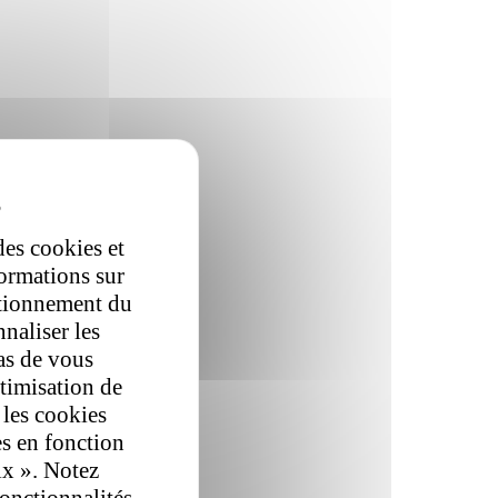
des cookies et
formations sur
ctionnement du
nnaliser les
as de vous
ptimisation de
 les cookies
es en fonction
ix ». Notez
fonctionnalités