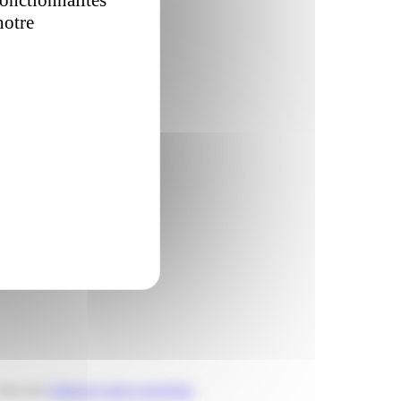
notre
politique
-vous sur
colisprive-store.com/relais
.