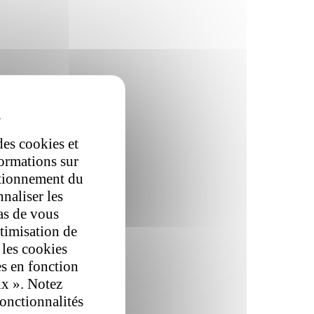
des cookies et
formations sur
ctionnement du
nnaliser les
as de vous
ptimisation de
 les cookies
es en fonction
ix ». Notez
fonctionnalités