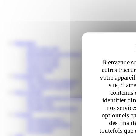
Particuliers
Suivre mon colis
Reprogrammer une livraison
Envoyer un colis
Bienvenue sur
Trouver un relais
autres traceu
Besoin d’aide
E-commerçants
votre apparei
Nos solutions E-commerce
site, d’amé
Votre espace Colis Privé
contenus 
Nous rejoindre
Devenir partenaire de livraison
identifier di
Devenir relais
nos service
Travailler pour Colis Privé
À propos
optionnels en
Qui sommes-nous ?
des finali
Nos engagements RSE
toutefois que 
Nos actualités
Aide