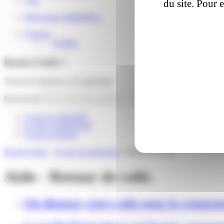
du site. Pour 
Mon espace distributeur
Français
English
Besoin d'aide ?
Trouver la réponse à vos questions
Rechercher
Je suis un particulier
Je suis e-commerçant
Je suis un livreur
Besoin d'aide
»
Je suis un particulier
»
Retour de colis
Aide - Retour de colis
Où déposer votre colis pour le retourn