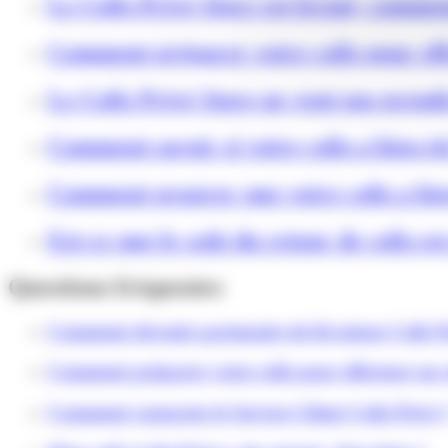
Le Colis Privé Store est fermé, commen
Comment préparer votre colis pour eff
Le Colis Privé Store ne veut pas prend
Comment savoir si votre colis a bien é
Comment prouver que votre colis a bien
Est-ce que le coût du retour de colis es
Questions fréquentes
Comment devenir partenaire de livraison Colis P
Comment préparer votre colis pour effectuer un 
Comment contacter le Service Client Colis Privé 