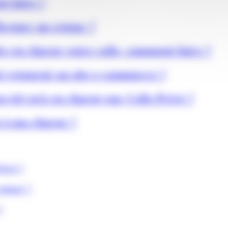
t faire ?
ectuer un retour ?
re en charge votre colis, comment faire ?
té retourné au site e-commerce ?
 été pris en charge par Colis Privé ?
t à ma charge ?
rivé ?
retour ?
?